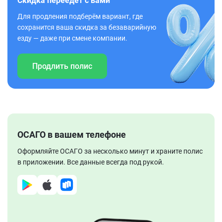
Скидка переедет с вами
Для продления подберём вариант, где
сохранится ваша скидка за безаварийную
езду — даже при смене компании.
Продлить полис
ОСАГО в вашем телефоне
Оформляйте ОСАГО за несколько минут и храните полис
в приложении. Все данные всегда под рукой.