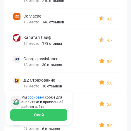
15 место
210 отзывов
Согласие
4.8
16 место
146 отзывов
Капитал Лайф
4.7
17 место
173 отзыва
Georgia assistance
5.0
18 место
30 отзывов
Д2 Страхование
5.0
19 место
10 отзывов
Мы
собираем
cookie для
АйАйСи
аналитики и правильной
5.0
работы
сайта
20 место
7 отзывов
Окей
OxySport
5.0
21 место
6 отзывов