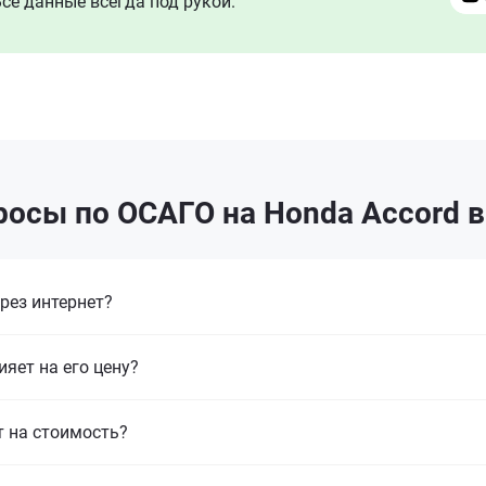
се данные всегда под рукой.
росы по ОСАГО на Honda Accord в
рез интернет?
ияет на его цену?
т на стоимость?