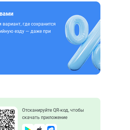
 вами
 вариант, где сохранится
ийную езду — даже при
Отсканируйте QR-код, чтобы
скачать приложение