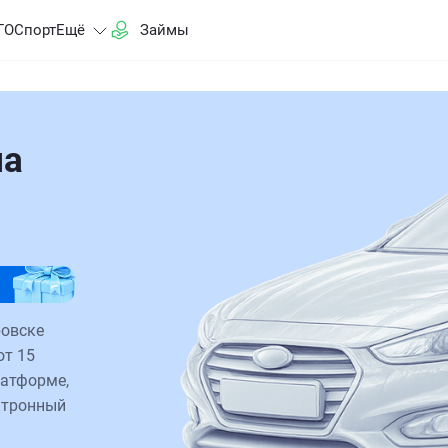
ГО
Спорт
Ещё
Займы
на
ровске
от 15
латформе,
ктронный