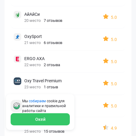
АйАйСи
5.0
20 место
7 отзывов
OxySport
5.0
21 место
6 отзывов
ERGO AXA
5.0
22 место
2 отзыва
Oxy Travel Premium
5.0
23 место
1 отзыв
Мы
собираем
cookie для
УралСиб
5.0
аналитики и правильной
24 место
1 отзыв
работы
сайта
Окей
МАКС
4.9
25 место
15 отзывов