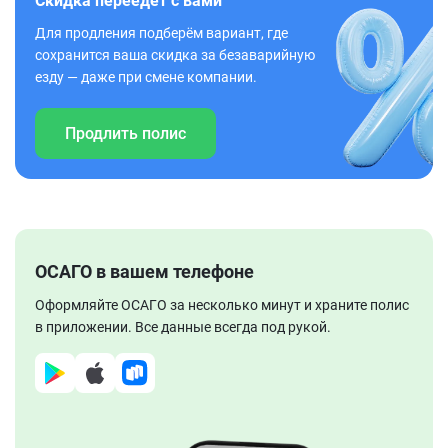
Скидка переедет с вами
Для продления подберём вариант, где
сохранится ваша скидка за безаварийную
езду — даже при смене компании.
Продлить полис
ОСАГО в вашем телефоне
Оформляйте ОСАГО за несколько минут и храните полис
в приложении. Все данные всегда под рукой.