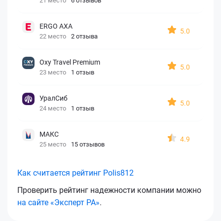
21 место
6 отзывов
ERGO AXA
5.0
22 место
2 отзыва
Oxy Travel Premium
5.0
23 место
1 отзыв
УралСиб
5.0
24 место
1 отзыв
МАКС
4.9
25 место
15 отзывов
Как считается рейтинг Polis812
Проверить рейтинг надежности компании можно
на сайте «Эксперт РА»
.