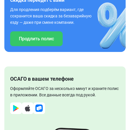
Скидка переедет с вами
Для продления подберём вариант, где
сохранится ваша скидка за безаварийную
езду — даже при смене компании.
Продлить полис
ОСАГО в вашем телефоне
Оформляйте ОСАГО за несколько минут и храните полис
в приложении. Все данные всегда под рукой.