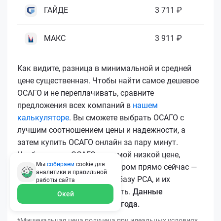
ГАЙДЕ
3 711 ₽
МАКС
3 911 ₽
Как видите, разница в минимальной и средней
цене существенная. Чтобы найти самое дешевое
ОСАГО и не переплачивать, сравните
предложения всех компаний в
нашем
калькуляторе
. Вы сможете выбрать ОСАГО с
лучшим соотношением цены и надежности, а
затем купить ОСАГО онлайн за пару минут.
Чтобы купить ОСАГО по самой низкой цене,
Мы
собираем
cookie для
воспользуйтесь калькулятором прямо сейчас —
аналитики и правильной
все полисы загружаются в базу РСА, и их
работы
сайта
подлинность легко проверить.
Данные
Окей
актуальны для марта 2026 года.
*Минимальная цена получена при идеальных условиях