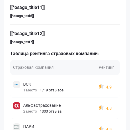
[[*osago_title11]]
[[*osago_text6]]
[[*osago_title12]]
[[*osago_text7]]
Таблица рейтинга страховых компаний:
Страховая компания
Рейтинг
ВСК
4.9
1 место
1719 отзывов
АльфаСтрахование
4.8
2 место
1303 отзыва
ПАРИ
4.9