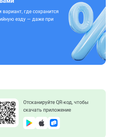
 вами
 вариант, где сохранится
ийную езду — даже при
Отсканируйте QR-код, чтобы
скачать приложение