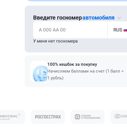
Введите госномер
автомобиля
А 000 АА 00
RUS
У меня нет госномера
100% кешбэк за покупку
Начисляем баллами на счет (1 балл =
1 рубль)