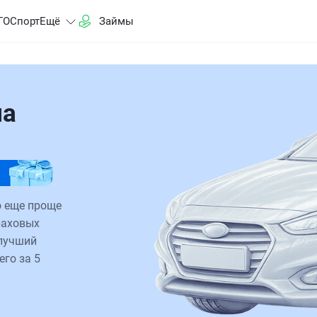
ГО
Спорт
Ещё
Займы
на
о еще проще
раховых
 лучший
его за 5