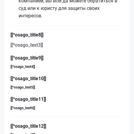
компанией, вы всегда можете обратиться в
суд или к юристу для защиты своих
интересов.
[[*osago_title8]]
[[*osago_text3]]
[[*osago_title9]]
[[*osago_text4]]
[[*osago_title10]]
[[*osago_text5]]
[[*osago_title11]]
[[*osago_text6]]
[[*osago_title12]]