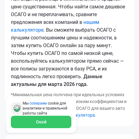
цене существенная. Чтобы найти самое дешевое
ОСАГО и не переплачивать, сравните
предложения всех компаний в
нашем
калькуляторе
. Вы сможете выбрать ОСАГО с
лучшим соотношением цены и надежности, а
затем купить ОСАГО онлайн за пару минут.
Чтобы купить ОСАГО по самой низкой цене,
воспользуйтесь калькулятором прямо сейчас —
все полисы загружаются в базу РСА, и их
подлинность легко проверить.
Данные
актуальны для марта 2026 года.
*Минимальная цена получена при идеальных условиях
(безаварийный стаж, регион с низким коэффициентом и
Мы
собираем
cookie для
т.д.). Узнать точную стоимость ОСАГО для вашего авто
аналитики и правильной
работы
сайта
можно с помощью
нашего калькулятора
.
Окей