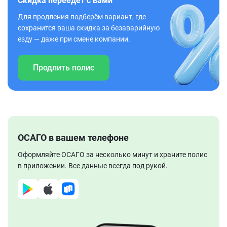
Скидка переедет с вами
Для продления подберём вариант, где
сохранится ваша скидка за безаварийную
езду — даже при смене компании.
Продлить полис
ОСАГО в вашем телефоне
Оформляйте ОСАГО за несколько минут и храните полис
в приложении. Все данные всегда под рукой.