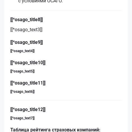
с условиями ОСАГО.
[[*osago_title8]]
[[*osago_text3]]
[[*osago_title9]]
[[*osago_text4]]
[[*osago_title10]]
[[*osago_text5]]
[[*osago_title11]]
[[*osago_text6]]
[[*osago_title12]]
[[*osago_text7]]
Таблица рейтинга страховых компаний: