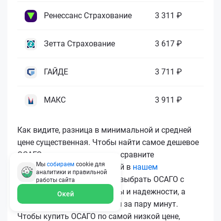
Ренессанс Страхование
3 311 ₽
Зетта Страхование
3 617 ₽
ГАЙДЕ
3 711 ₽
МАКС
3 911 ₽
Как видите, разница в минимальной и средней
цене существенная. Чтобы найти самое дешевое
ОСАГО и не переплачивать, сравните
Мы
собираем
cookie для
предложения всех компаний в
нашем
аналитики и правильной
калькуляторе
. Вы сможете выбрать ОСАГО с
работы
сайта
лучшим соотношением цены и надежности, а
Окей
затем купить ОСАГО онлайн за пару минут.
Чтобы купить ОСАГО по самой низкой цене,