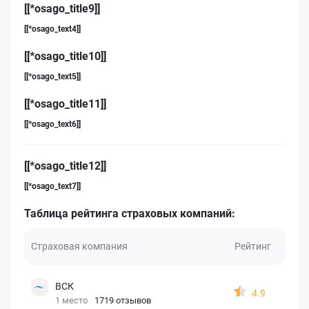
[[*osago_title9]]
[[*osago_text4]]
[[*osago_title10]]
[[*osago_text5]]
[[*osago_title11]]
[[*osago_text6]]
[[*osago_title12]]
[[*osago_text7]]
Таблица рейтинга страховых компаний:
Страховая компания
Рейтинг
ВСК
4.9
1 место
1719 отзывов