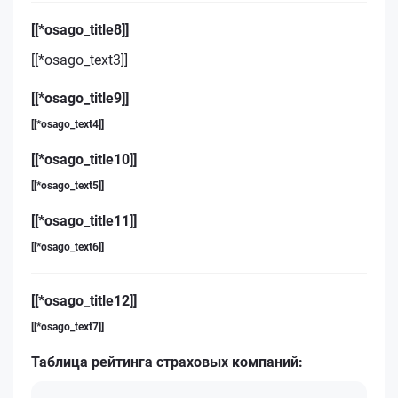
[[*osago_title8]]
[[*osago_text3]]
[[*osago_title9]]
[[*osago_text4]]
[[*osago_title10]]
[[*osago_text5]]
[[*osago_title11]]
[[*osago_text6]]
[[*osago_title12]]
[[*osago_text7]]
Таблица рейтинга страховых компаний: