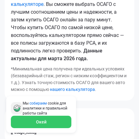
калькуляторе
. Вы сможете выбрать ОСАГО с
лучшим соотношением цены и надежности, а
затем купить ОСАГО онлайн за пару минут.
Чтобы купить ОСАГО по самой низкой цене,
воспользуйтесь калькулятором прямо сейчас —
все полисы загружаются в базу РСА, и их
подлинность легко проверить.
Данные
актуальны для марта 2026 года.
*Минимальная цена получена при идеальных условиях
(безаварийный стаж, регион с низким коэффициентом и
т.д.). Узнать точную стоимость ОСАГО для вашего авто
можно с помощью
нашего калькулятора
.
Мы
собираем
cookie для
аналитики и правильной
работы
сайта
[[*osago_title14]]
Окей
[[*osago_text8]]