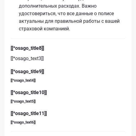
дополнительных расходах. Важно
удостовериться, что все данные о полисе
актуальны для правильной работы с вашей
страховой компанией.
[[*osago_title8]]
[[*osago_text3]]
[[*osago_title9]]
[[*osago_text4]]
[[*osago_title10]]
[[*osago_text5]]
[[*osago_title11]]
[[*osago_text6]]