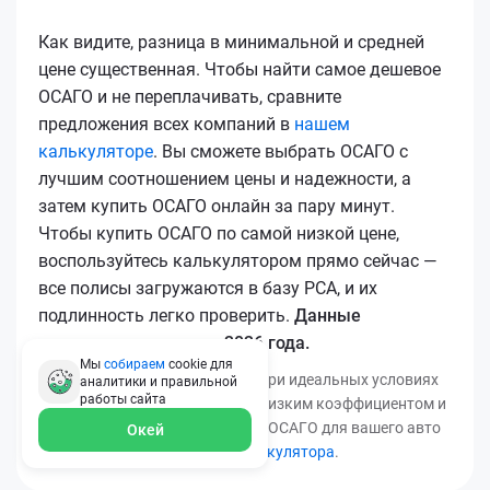
Как видите, разница в минимальной и средней
цене существенная. Чтобы найти самое дешевое
ОСАГО и не переплачивать, сравните
предложения всех компаний в
нашем
калькуляторе
. Вы сможете выбрать ОСАГО с
лучшим соотношением цены и надежности, а
затем купить ОСАГО онлайн за пару минут.
Чтобы купить ОСАГО по самой низкой цене,
воспользуйтесь калькулятором прямо сейчас —
все полисы загружаются в базу РСА, и их
подлинность легко проверить.
Данные
актуальны для марта 2026 года.
Мы
собираем
cookie для
*Минимальная цена получена при идеальных условиях
аналитики и правильной
работы
сайта
(безаварийный стаж, регион с низким коэффициентом и
т.д.). Узнать точную стоимость ОСАГО для вашего авто
Окей
можно с помощью
нашего калькулятора
.