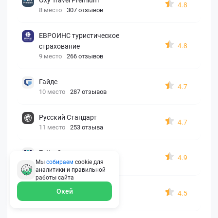
4.8
8 место
307 отзывов
ЕВРОИНС туристическое
4.8
страхование
9 место
266 отзывов
Гайде
4.7
10 место
287 отзывов
Русский Стандарт
4.7
11 место
253 отзыва
Zetta-Страхование
4.9
Мы
собираем
cookie для
12 место
162 отзыва
аналитики и правильной
работы
сайта
СберСтрахование
Окей
4.5
13 место
326 отзывов