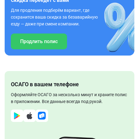
Скидка переедет с вами
Для продления подберём вариант, где
сохранится ваша скидка за безаварийную
езду — даже при смене компании.
Продлить полис
ОСАГО в вашем телефоне
Оформляйте ОСАГО за несколько минут и храните полис
в приложении. Все данные всегда под рукой.