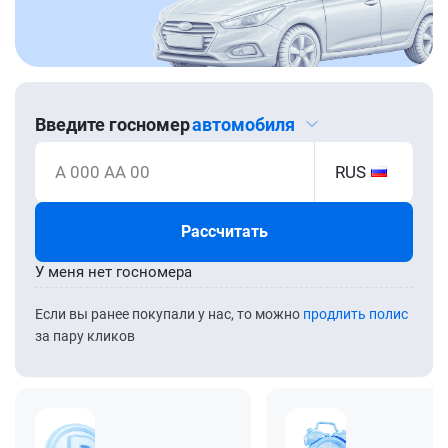
Введите госномер
автомобиля
А 000 АА 00
RUS
Рассчитать
У меня нет госномера
Если вы ранее покупали у нас, то можно
продлить полис
за пару кликов