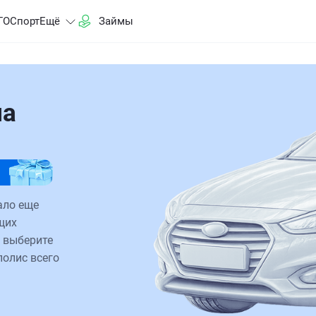
ГО
Спорт
Ещё
Займы
на
ало еще
щих
 выберите
полис всего