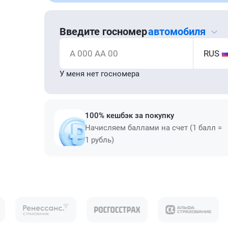
Введите госномер
автомобиля
А 000 АА 00
RUS
У меня нет госномера
100% кешбэк за покупку
Начисляем баллами на счет (1 балл =
1 рубль)