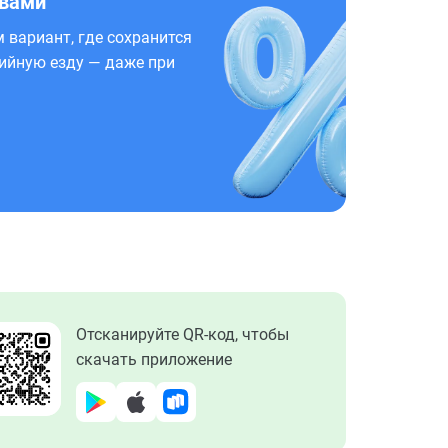
 вами
 вариант, где сохранится
ийную езду — даже при
Отсканируйте QR-код, чтобы
скачать приложение