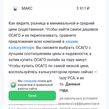
МАКС
3 911 ₽
Как видите, разница в минимальной и средней
цене существенная. Чтобы найти самое дешевое
ОСАГО и не переплачивать, сравните
предложения всех компаний в
нашем
калькуляторе
. Вы сможете выбрать ОСАГО с
лучшим соотношением цены и надежности, а
затем купить ОСАГО онлайн за пару минут.
Чтобы купить ОСАГО по самой низкой цене,
воспользуйтесь калькулятором прямо сейчас —
все полисы загружаются в базу РСА, и их
Мы
собираем
cookie для
подлинность легко проверить.
Данные
аналитики и правильной
работы
сайта
актуальны для марта 2026 года.
Окей
*Минимальная цена получена при идеальных условиях
(безаварийный стаж, регион с низким коэффициентом и
т.д.). Узнать точную стоимость ОСАГО для вашего авто