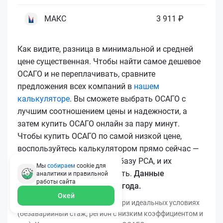
МАКС
3 911 ₽
Как видите, разница в минимальной и средней
цене существенная. Чтобы найти самое дешевое
ОСАГО и не переплачивать, сравните
предложения всех компаний в
нашем
калькуляторе
. Вы сможете выбрать ОСАГО с
лучшим соотношением цены и надежности, а
затем купить ОСАГО онлайн за пару минут.
Чтобы купить ОСАГО по самой низкой цене,
воспользуйтесь калькулятором прямо сейчас —
все полисы загружаются в базу РСА, и их
Мы
собираем
cookie для
подлинность легко проверить.
Данные
аналитики и правильной
работы
сайта
актуальны для марта 2026 года.
Окей
*Минимальная цена получена при идеальных условиях
(безаварийный стаж, регион с низким коэффициентом и