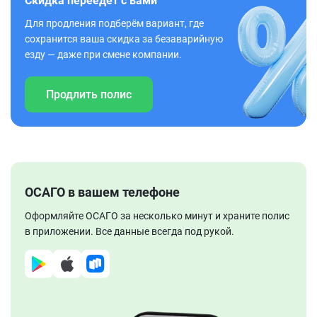
Скидка переедет с вами
Для продления подберём вариант, где
сохранится ваша скидка за безаварийную
езду — даже при смене компании.
Продлить полис
ОСАГО в вашем телефоне
Оформляйте ОСАГО за несколько минут и храните полис
в приложении. Все данные всегда под рукой.