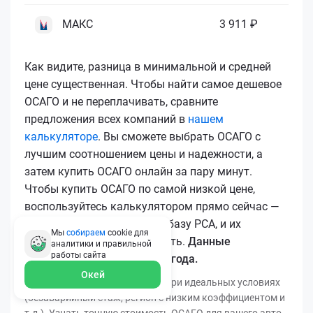
МАКС
3 911 ₽
Как видите, разница в минимальной и средней
цене существенная. Чтобы найти самое дешевое
ОСАГО и не переплачивать, сравните
предложения всех компаний в
нашем
калькуляторе
. Вы сможете выбрать ОСАГО с
лучшим соотношением цены и надежности, а
затем купить ОСАГО онлайн за пару минут.
Чтобы купить ОСАГО по самой низкой цене,
воспользуйтесь калькулятором прямо сейчас —
все полисы загружаются в базу РСА, и их
Мы
собираем
cookie для
подлинность легко проверить.
Данные
аналитики и правильной
работы
сайта
актуальны для марта 2026 года.
Окей
*Минимальная цена получена при идеальных условиях
(безаварийный стаж, регион с низким коэффициентом и
т.д.). Узнать точную стоимость ОСАГО для вашего авто