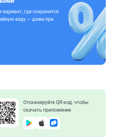
 вами
 вариант, где сохранится
ийную езду — даже при
Отсканируйте QR-код, чтобы
скачать приложение