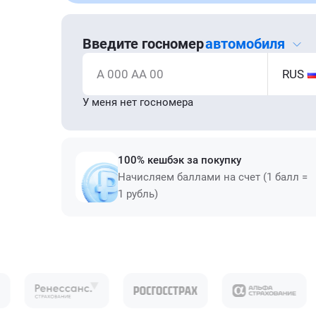
Введите госномер
автомобиля
А 000 АА 00
RUS
У меня нет госномера
100% кешбэк за покупку
Начисляем баллами на счет (1 балл =
1 рубль)