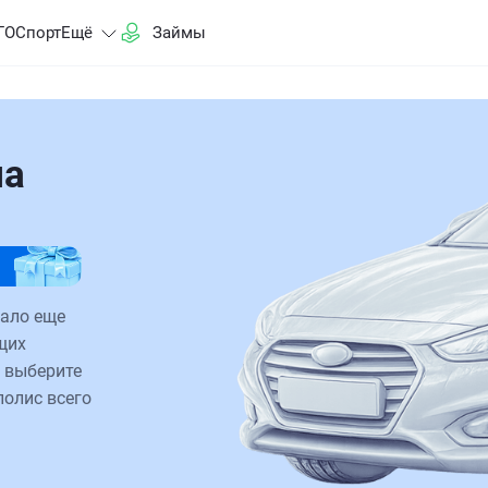
ГО
Спорт
Ещё
Займы
на
тало еще
щих
 выберите
полис всего