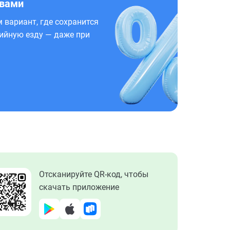
 вами
 вариант, где сохранится
ийную езду — даже при
Отсканируйте QR-код, чтобы
скачать приложение