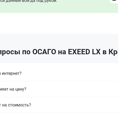
се данные всегда под рукой.
росы по ОСАГО на EXEED LX в К
 интернет?
ияет на цену?
т на стоимость?