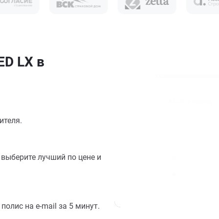
ED LX в
ителя.
выберите лучший по цене и
олис на e-mail за 5 минут.