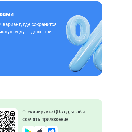
 вами
 вариант, где сохранится
ийную езду — даже при
Отсканируйте QR-код, чтобы
скачать приложение