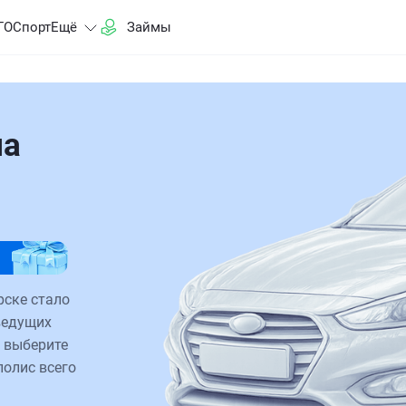
ГО
Спорт
Ещё
Займы
на
рске стало
ведущих
 выберите
полис всего