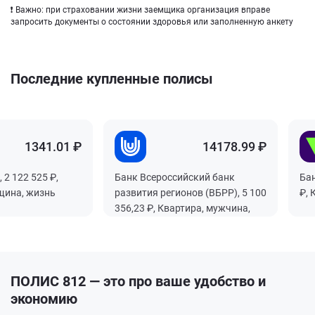
❗ Важно: при страховании жизни заемщика организация вправе
запросить документы о состоянии здоровья или заполненную анкету
Последние купленные полисы
1341.01 ₽
1341.01 ₽
1341.01 ₽
1341.01 ₽
14178.99 ₽
14178.99 ₽
14178.99 ₽
14178.99 ₽
 2 122 525 ₽,
 2 122 525 ₽,
 2 122 525 ₽,
 2 122 525 ₽,
Банк Всероссийский банк
Банк Всероссийский банк
Банк Всероссийский банк
Банк Всероссийский банк
Бан
Бан
Бан
Бан
щина, жизнь
щина, жизнь
щина, жизнь
щина, жизнь
развития регионов (ВБРР), 5 100
развития регионов (ВБРР), 5 100
развития регионов (ВБРР), 5 100
развития регионов (ВБРР), 5 100
₽, 
₽, 
₽, 
₽, 
356,23 ₽, Квартира, мужчина,
356,23 ₽, Квартира, мужчина,
356,23 ₽, Квартира, мужчина,
356,23 ₽, Квартира, мужчина,
жизнь
жизнь
жизнь
жизнь
ПОЛИС 812 — это про ваше удобство и
экономию