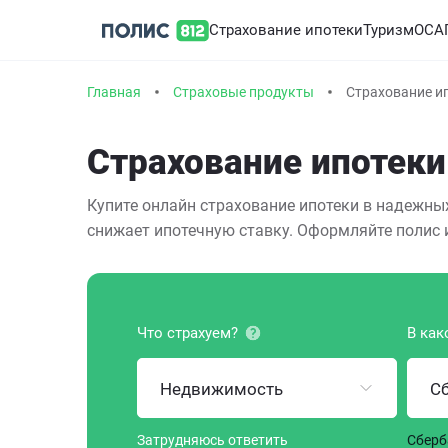
Страхование ипотеки
Туризм
ОСА
Главная
Страховые продукты
Страхование и
Страхование ипотеки
Купите онлайн страхование ипотеки в надежны
снижает ипотечную ставку. Оформляйте полис 
Что страхуем?
В как
Недвижимость
С
Затрудняюсь ответить
Сберб