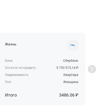
Жизнь
Жи
Банк
Сбербанк
Бан
Остаток по кредиту
5 753 515,14 ₽
Ост
Недвижимость
Квартира
Нед
Пол
Женщина
Пол
Итого
3486.06 ₽
Ит