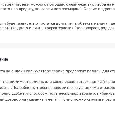
ля своей ипотеки можно с помощью онлайн-калькулятора на н
 остаток по кредиту, возраст и пол заемщика). Сервис выдаст
и будет зависеть от остатка долга, типа объекта, наличия 
остатка долга и личных характеристик (пол, возраст, род дея
ание
ета на онлайн-калькуляторе сервис предложит полисы для ст
ь - недвижимость, жизнь или комплексное страхование (нед
мите «Подробнее», чтобы ознакомиться с условиями страхов
полис удобным способом (есть несколько вариантов - банковск
 договор на указанный e-mail. Полис можно скачать и распе