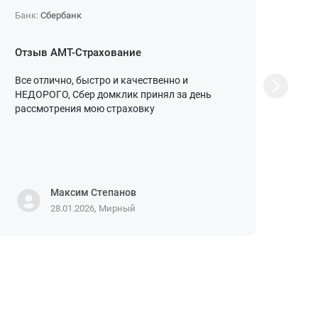
Банк:
Сбербанк
Бан
Отзыв АМТ-Страхование
О с
Все отлично, быстро и качественно и
Обр
НЕДОРОГО, Сбер домклик принял за день
пер
рассмотрения мою страховку
ипо
жиз
офо
опе
Поли
Максим Степанов
28.01.2026, Мирный