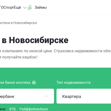
ГО
Спорт
Ещё
Займы
потеки в Новосибирске
 в Новосибирске
х компаниях по низкой цене. Страховка недвижимости обяз
и получайте кешбэк!
ом банке ипотека
Тип недвижимости
бербанк
Квартира
анк
ВТБ
Райффайзенбанк