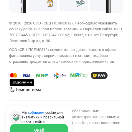
© 2010–2026 ООО «СВЦ ПОЛИС812». Необходимо указывать
ссылку polis812.ru при использовании материалов сайта. ИНН
7807384453, ОГРН 1137847389162, 198332, г. Санкт-Петербург,
Ленинский пр-кт, д. 90.
ООО «СВЦ ПОЛИС812» осуществляет деятельность в сфере
финансовых услуг: сервис помогает в онлайн-подборе
страховых продуктов для физических и юридических лиц.
Темная тема
Мы используем cookies для сбора обезличенных
Мы
собираем
cookie для
персональных данных, помогающие настраивать рекламу и
аналитики и правильной
работы
сайта
анализировать трафик. Оставаясь на сайте, вы соглашаетесь
на сбор таких данных.
Окей