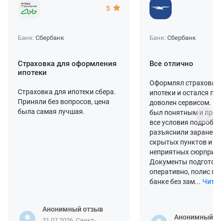
5
Банк:
Сбербанк
Банк:
Сбербанк
Страховка для оформления
Все отлично
ипотеки
Оформлял страхован
Страховка для ипотеки сбера.
ипотеки и остался п
Приняли без вопросов, цена
доволен сервисом. П
была самая лучшая.
был понятным и про
все условия подробн
разъяснили заранее, 
скрытых пунктов и
неприятных сюрпризо
Документы подготов
оперативно, полис пр
банке без зам...
Читат
Анонимный отзыв
Анонимный о
21.07.2026, Санкт-