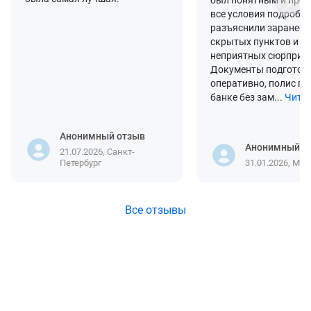
был понятным и про
все условия подробн
разъяснили заранее, 
скрытых пунктов и
неприятных сюрпризо
Документы подготов
оперативно, полис пр
банке без зам...
Читат
Анонимный отзыв
Анонимный о
21.07.2026, Санкт-
Петербург
31.01.2026, Мос
Все отзывы