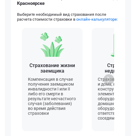
Красноярске
Выберите необходимый вид страхования после
расчета стоимости страховки в
онлайн-калькуляторе:
Страхование жизни
Страховани
заемщика
недвижимос
Компенсация в случае
Страхование квар
получения заемщиком
и дома, включая
инвалидности I или II
конструктивные
либо его смерти в
элементы, отделку,
результате несчастного
оборудование,
случая (заболевания)
домашнее
во время действия
оборудование и
страховки
ответственность п
соседями