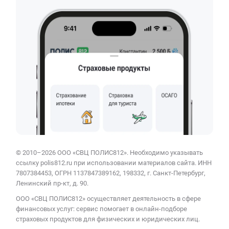
© 2010–2026 ООО «СВЦ ПОЛИС812». Необходимо указывать
ссылку polis812.ru при использовании материалов сайта. ИНН
7807384453, ОГРН 1137847389162, 198332, г. Санкт-Петербург,
Ленинский пр-кт, д. 90.
ООО «СВЦ ПОЛИС812» осуществляет деятельность в сфере
финансовых услуг: сервис помогает в онлайн-подборе
страховых продуктов для физических и юридических лиц.