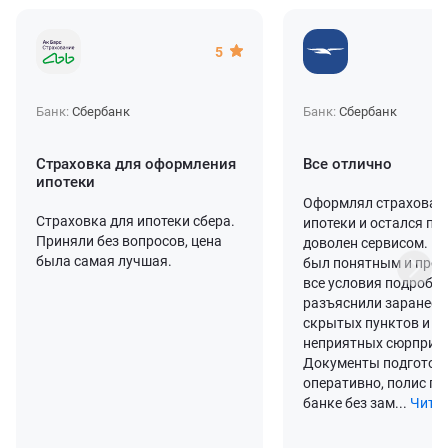
5
Банк:
Сбербанк
Банк:
Сбербанк
Страховка для оформления
Все отлично
ипотеки
Оформлял страхован
Страховка для ипотеки сбера.
ипотеки и остался п
Приняли без вопросов, цена
доволен сервисом. П
была самая лучшая.
был понятным и про
все условия подробн
разъяснили заранее, 
скрытых пунктов и
неприятных сюрпризо
Документы подготов
оперативно, полис пр
банке без зам...
Читат