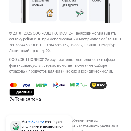
© 2010–2026 ООО «СВЦ ПОЛИС812». Необходимо указывать
ссылку polis812.ru при использовании материалов сайта. ИНН
7807384453, ОГРН 1137847389162, 198332, г. Санкт-Петербург,
Ленинский пр-кт, д. 90.
ООО «СВЦ ПОЛИС812» осуществляет деятельность в сфере
финансовых услуг: сервис помогает в онлайн-подборе
страховых продуктов для физических и юридических лиц.
Темная тема
Мы используем cookies для сбора обезличенных
Мы
собираем
cookie для
персональных данных, помогающие настраивать рекламу и
аналитики и правильной