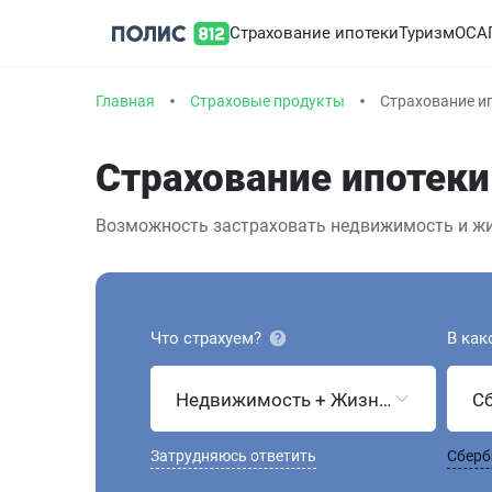
Страхование ипотеки
Туризм
ОСА
Главная
Страховые продукты
Страхование и
Страхование ипотеки
Возможность застраховать недвижимость и жиз
Что страхуем?
В как
Недвижимость + Жизнь и здоровье
С
Затрудняюсь ответить
Сберб