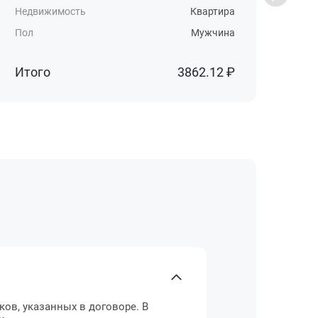
Недвижимость
Квартира
Нед
Пол
Мужчина
Пол
Итого
3862.12 ₽
Ит
ов, указанных в договоре. В