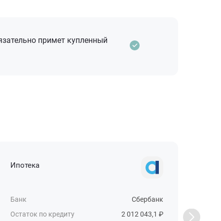
бязательно примет купленный
Ипотека
Жи
Банк
Сбербанк
Бан
Остаток по кредиту
2 012 043,1 ₽
Ост