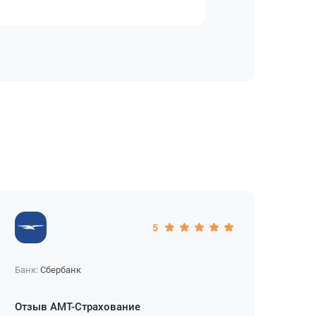
5
Банк:
Сбербанк
Бан
Отзыв АМТ-Страхование
О с