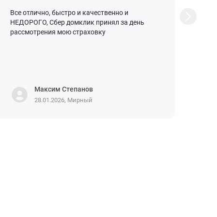
Все отлично, быстро и качественно и
Обр
НЕДОРОГО, Сбер домклик принял за день
пер
рассмотрения мою страховку
ипо
жиз
офо
опе
Поли
Максим Степанов
28.01.2026, Мирный