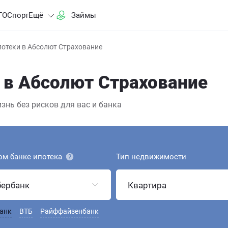
ГО
Спорт
Ещё
Займы
потеки в Абсолют Страхование
 в Абсолют Страхование
нь без рисков для вас и банка
ом банке ипотека
Тип недвижимости
бербанк
Квартира
анк
ВТБ
Райффайзенбанк