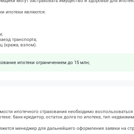
мщики могут застраховать имущество и здоровье для ипотек
и ипотеки являются:
м;
аезд транспорта;
 (кража, взлом).
хование ипотеки ограничением до 15 млн;
имости ипотечного страхования необходимо воспользоваться
теке: банк-кредитор, остаток долга по ипотеке, тип недвижим
вяжется менеджер для дальнейшего оформления заявки на стр