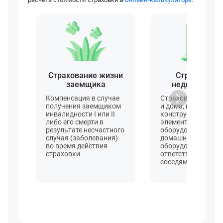
Страхование жизни
Страховани
заемщика
недвижимос
Компенсация в случае
Страхование квар
получения заемщиком
и дома, включая
инвалидности I или II
конструктивные
либо его смерти в
элементы, отделку,
результате несчастного
оборудование,
случая (заболевания)
домашнее
во время действия
оборудование и
страховки
ответственность п
соседями