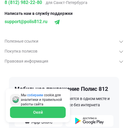
8 (812) 982-22-80
для Санкт-Петербурга
Написать нам в службу поддержки
support@polis812.ru
Полезные ссылки
Покупка полисов
Правовая информация
Мобильное приложение Полис 812
Мы
собираем
cookie для
Ваши страховые полисы хранятся в одном месте и
аналитики и правильной
работы
сайта
доступны в любое время, даже без интернета
Окей