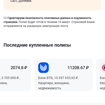
СБП, Долями.
👍🏻 Гарантируем безопасность платежных данных и подлинность
страховки.
Полис будет готов в течение 10 минут. Страховой бланк
отправляется на указанную электронную почту.
Последние купленные полисы
2074.8 ₽
2074.8 ₽
2074.8 ₽
2074.8 ₽
11208.67 ₽
11208.67 ₽
11208.67 ₽
11208.67 ₽
 3 705 000 ₽,
 3 705 000 ₽,
 3 705 000 ₽,
 3 705 000 ₽,
Банк ВТБ, 10 397 653,92 ₽,
Банк ВТБ, 10 397 653,92 ₽,
Банк ВТБ, 10 397 653,92 ₽,
Банк ВТБ, 10 397 653,92 ₽,
Бан
Бан
Бан
Бан
чина,
чина,
чина,
чина,
Квартира, женщина,
Квартира, женщина,
Квартира, женщина,
Квартира, женщина,
Ква
Ква
Ква
Ква
недвижимость
недвижимость
недвижимость
недвижимость
не
не
не
не