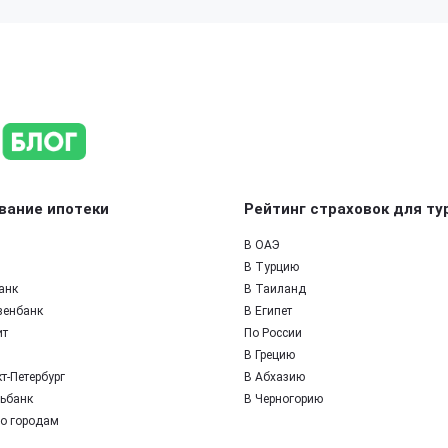
вание ипотеки
Рейтинг страховок для ту
В ОАЭ
В Турцию
анк
В Таиланд
зенбанк
В Египет
ит
По России
В Грецию
т-Петербург
В Абхазию
ьбанк
В Черногорию
по городам