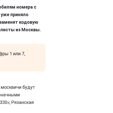
обилям номера с
 уже приняло
 заменят кодовую
илисты из Москвы.
фры 1 или 7,
м москвичи будут
хзначными
330»; Рязанская