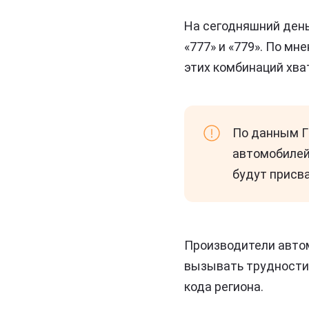
На сегодняшний день
«777» и «779». По м
этих комбинаций хват
По данным Г
автомобилей
будут присва
Производители авто
вызывать трудности,
кода региона.