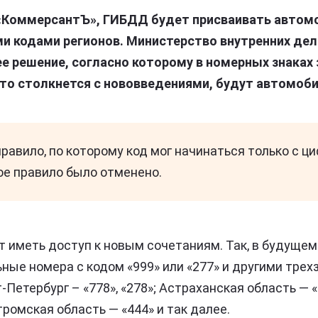
КоммерсантЪ», ГИБДД будет присваивать автом
и кодами регионов.
Министерство внутренних дел
 решение, согласно которому в
номерных знаках
кто столкнется с нововведениями, будут автомоб
равило, по которому код мог начинаться только с ци
ое правило было отменено.
т иметь доступ к новым сочетаниям. Так, в будуще
ные номера с кодом «999» или «277» и другими тре
Петербург – «778», «278»; Астраханская область — «
тромская область — «444» и так далее.