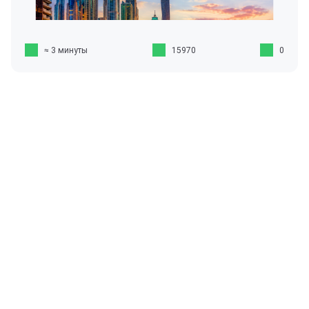
≈ 3 минуты
15970
0