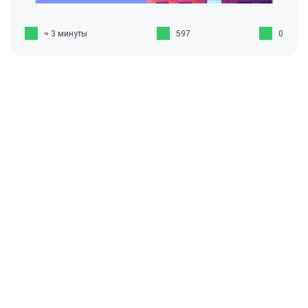
≈ 3 минуты
597
0