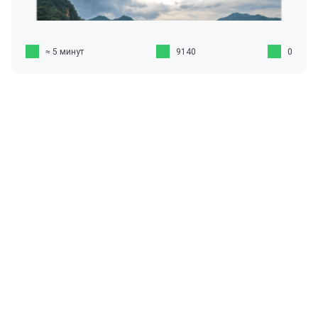
≈ 5 минут
9140
0