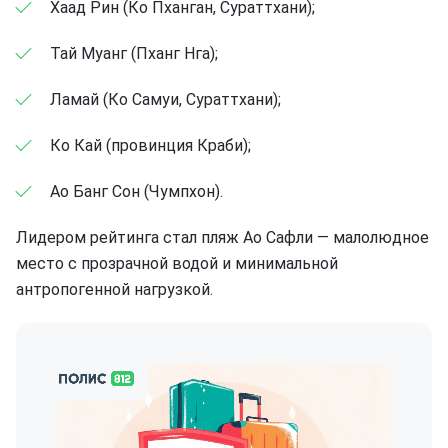
Хаад Рин (Ко Пханган, Сураттхани);
Тай Муанг (Пханг Нга);
Ламай (Ко Самуи, Сураттхани);
Ко Кай (провинция Краби);
Ао Банг Сон (Чумпхон).
Лидером рейтинга стал пляж Ао Сафли — малолюдное
место с прозрачной водой и минимальной
антропогенной нагрузкой.