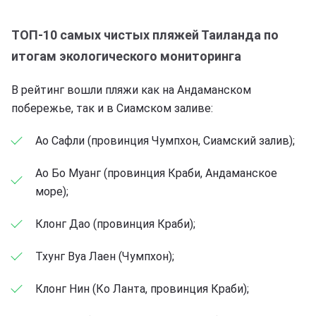
ТОП-10 самых чистых пляжей Таиланда по
итогам экологического мониторинга
В рейтинг вошли пляжи как на Андаманском
побережье, так и в Сиамском заливе:
Ао Сафли (провинция Чумпхон, Сиамский залив);
Ао Бо Муанг (провинция Краби, Андаманское
море);
Клонг Дао (провинция Краби);
Тхунг Вуа Лаен (Чумпхон);
Клонг Нин (Ко Ланта, провинция Краби);