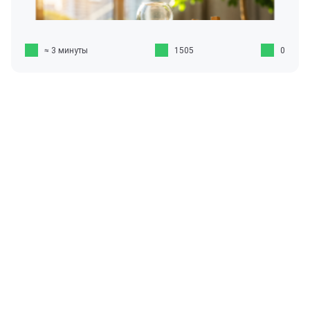
≈ 3 минуты
1505
0