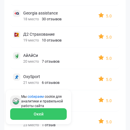
Georgia assistance
5.0
18 место
30 отзывов
Д2 Страхование
5.0
19 место
10 отзывов
АйАйСи
5.0
20 место
7 отзывов
OxySport
5.0
21 место
6 отзывов
Мы
собираем
cookie для
ERGO AXA
5.0
аналитики и правильной
22 место
2 отзыва
работы
сайта
Окей
Oxy Travel Premium
5.0
23 место
1 отзыв