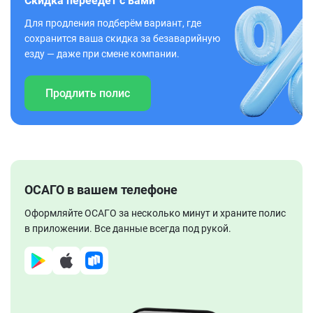
Скидка переедет с вами
Для продления подберём вариант, где
сохранится ваша скидка за безаварийную
езду — даже при смене компании.
Продлить полис
ОСАГО в вашем телефоне
Оформляйте ОСАГО за несколько минут и храните полис
в приложении. Все данные всегда под рукой.