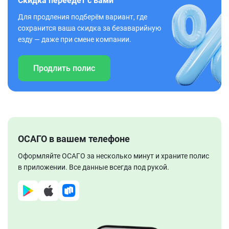
Скидка переедет с вами
Для продления подберём вариант, где
сохранится ваша скидка за безаварийную
езду — даже при смене компании.
Продлить полис
ОСАГО в вашем телефоне
Оформляйте ОСАГО за несколько минут и храните полис
в приложении. Все данные всегда под рукой.