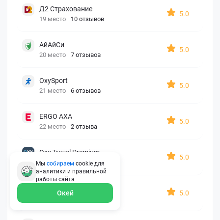
Д2 Страхование
5.0
19 место
10 отзывов
АйАйСи
5.0
20 место
7 отзывов
OxySport
5.0
21 место
6 отзывов
ERGO AXA
5.0
22 место
2 отзыва
Oxy Travel Premium
5.0
23 место
1 отзыв
Мы
собираем
cookie для
аналитики и правильной
работы
сайта
УралСиб
5.0
Окей
24 место
1 отзыв