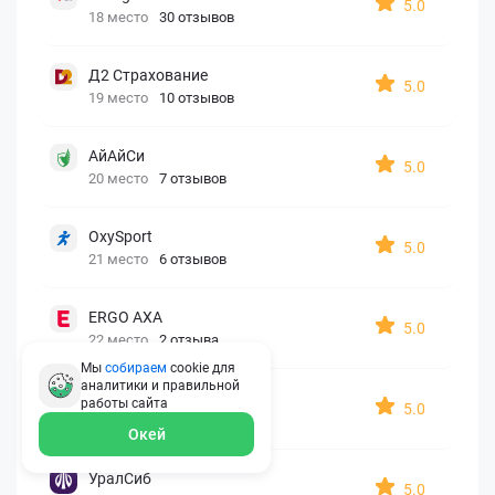
5.0
18 место
30 отзывов
Д2 Страхование
5.0
19 место
10 отзывов
АйАйСи
5.0
20 место
7 отзывов
OxySport
5.0
21 место
6 отзывов
ERGO AXA
5.0
22 место
2 отзыва
Мы
собираем
cookie для
аналитики и правильной
Oxy Travel Premium
работы
сайта
5.0
23 место
1 отзыв
Окей
УралСиб
5.0