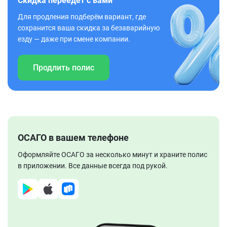
Скидка переедет с вами
Для продления подберём вариант, где
сохранится ваша скидка за безаварийную
езду — даже при смене компании.
Продлить полис
ОСАГО в вашем телефоне
Оформляйте ОСАГО за несколько минут и храните полис
в приложении. Все данные всегда под рукой.