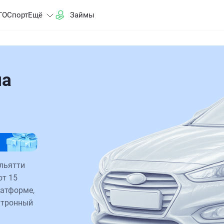
ГО
Спорт
Ещё
Займы
на
ольятти
от 15
латформе,
ктронный