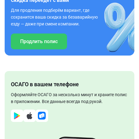
Скидка переедет с вами
Для продления подберём вариант, где
сохранится ваша скидка за безаварийную
езду — даже при смене компании.
Продлить полис
ОСАГО в вашем телефоне
Оформляйте ОСАГО за несколько минут и храните полис
в приложении. Все данные всегда под рукой.