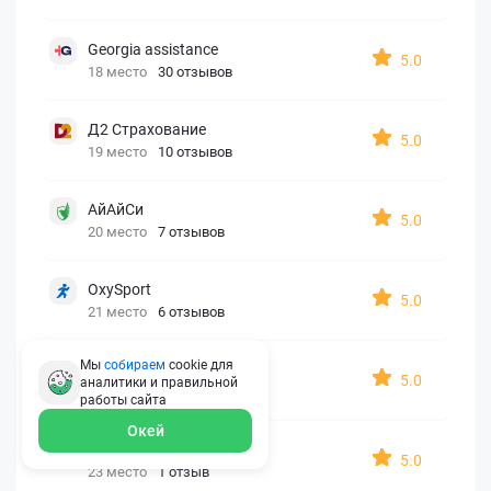
Georgia assistance
5.0
18 место
30 отзывов
Д2 Страхование
5.0
19 место
10 отзывов
АйАйСи
5.0
20 место
7 отзывов
OxySport
5.0
21 место
6 отзывов
Мы
собираем
cookie для
ERGO AXA
5.0
аналитики и правильной
22 место
2 отзыва
работы
сайта
Окей
Oxy Travel Premium
5.0
23 место
1 отзыв