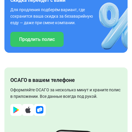
Скидка переедет с вами
Для продления подберём вариант, где
сохранится ваша скидка за безаварийную
езду — даже при смене компании.
Продлить полис
ОСАГО в вашем телефоне
Оформляйте ОСАГО за несколько минут и храните полис
в приложении. Все данные всегда под рукой.