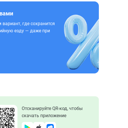
 вами
 вариант, где сохранится
ийную езду — даже при
Отсканируйте QR-код, чтобы
скачать приложение