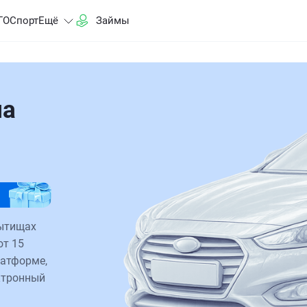
ГО
Спорт
Ещё
Займы
на
Мытищах
от 15
латформе,
ктронный