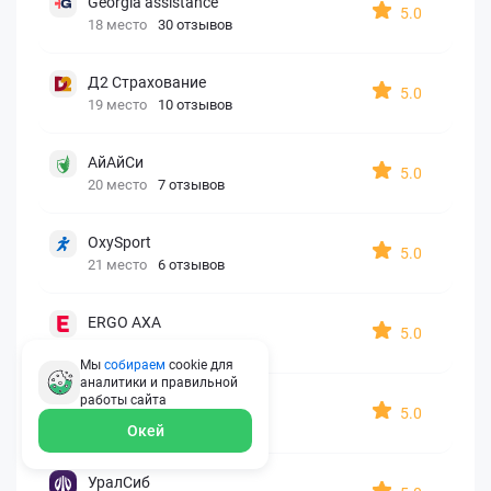
Georgia assistance
5.0
18 место
30 отзывов
Д2 Страхование
5.0
19 место
10 отзывов
АйАйСи
5.0
20 место
7 отзывов
OxySport
5.0
21 место
6 отзывов
ERGO AXA
5.0
22 место
2 отзыва
Мы
собираем
cookie для
аналитики и правильной
работы
сайта
Oxy Travel Premium
5.0
23 место
1 отзыв
Окей
УралСиб