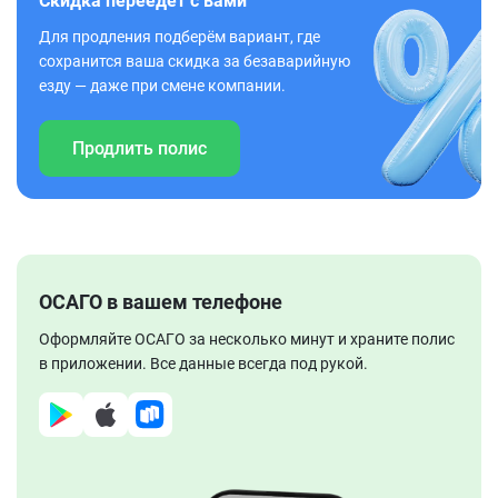
Скидка переедет с вами
Для продления подберём вариант, где
сохранится ваша скидка за безаварийную
езду — даже при смене компании.
Продлить полис
ОСАГО в вашем телефоне
Оформляйте ОСАГО за несколько минут и храните полис
в приложении. Все данные всегда под рукой.