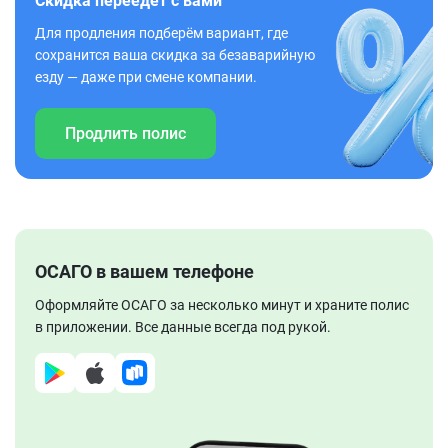
Скидка переедет с вами
Для продления подберём вариант, где
сохранится ваша скидка за безаварийную
езду — даже при смене компании.
Продлить полис
ОСАГО в вашем телефоне
Оформляйте ОСАГО за несколько минут и храните полис
в приложении. Все данные всегда под рукой.