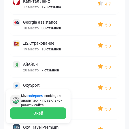
Капитал Лайф
4.7
17 место
173 отзыва
Georgia assistance
5.0
18 место
30 отзывов
Д2 Страхование
5.0
19 место
10 отзывов
АйАйСи
5.0
20 место
7 отзывов
OxySport
5.0
21 место
6 отзывов
Мы
собираем
cookie для
аналитики и правильной
работы
сайта
ERGO AXA
5.0
22 место
2 отзыва
Окей
Oxy Travel Premium