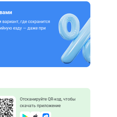
 вами
 вариант, где сохранится
ийную езду — даже при
Отсканируйте QR-код, чтобы
скачать приложение