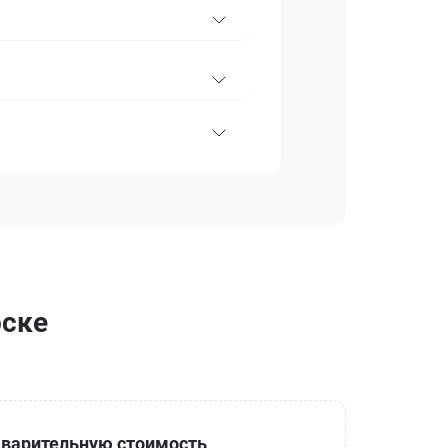
рске
варительную стоимость