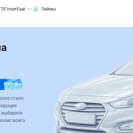
ГО
Спорт
Ещё
Займы
на
рске стало
ведущих
 выберите
полис всего