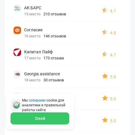
АК БАРС
4.7
15 место
210 отзывов
Согласие
4.8
16 место
146 отзывов
Капитал Лайф
4.7
17 место
173 отзыва
Georgia assistance
5.0
18 место
30 отзывов
Д2 Страхование
5.0
Мы
собираем
cookie для
19 место
10 отзывов
аналитики и правильной
работы
сайта
АйАйСи
Окей
5.0
20 место
7 отзывов