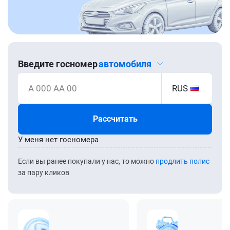
Введите госномер
автомобиля
А 000 АА 00
RUS
Рассчитать
У меня нет госномера
Если вы ранее покупали у нас, то можно
продлить полис
за пару кликов