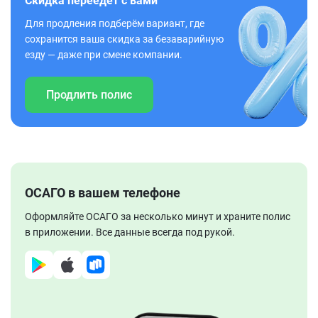
Скидка переедет с вами
Для продления подберём вариант, где
сохранится ваша скидка за безаварийную
езду — даже при смене компании.
Продлить полис
ОСАГО в вашем телефоне
Оформляйте ОСАГО за несколько минут и храните полис
в приложении. Все данные всегда под рукой.