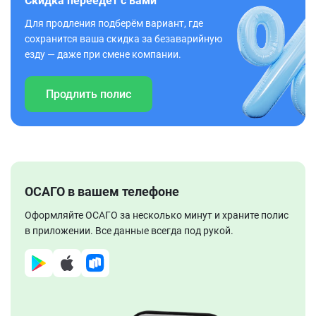
Скидка переедет с вами
Для продления подберём вариант, где
сохранится ваша скидка за безаварийную
езду — даже при смене компании.
Продлить полис
ОСАГО в вашем телефоне
Оформляйте ОСАГО за несколько минут и храните полис
в приложении. Все данные всегда под рукой.