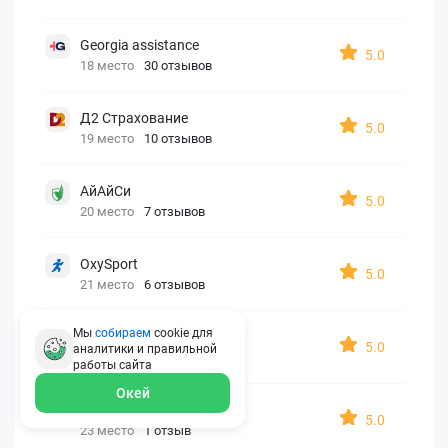
Georgia assistance
5.0
18 место
30 отзывов
Д2 Страхование
5.0
19 место
10 отзывов
АйАйСи
5.0
20 место
7 отзывов
OxySport
5.0
21 место
6 отзывов
Мы
собираем
cookie для
ERGO AXA
5.0
аналитики и правильной
22 место
2 отзыва
работы
сайта
Окей
Oxy Travel Premium
5.0
23 место
1 отзыв