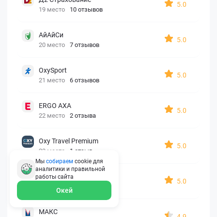
5.0
19 место
10 отзывов
АйАйСи
5.0
20 место
7 отзывов
OxySport
5.0
21 место
6 отзывов
ERGO AXA
5.0
22 место
2 отзыва
Oxy Travel Premium
5.0
23 место
1 отзыв
Мы
собираем
cookie для
аналитики и правильной
УралСиб
работы
сайта
5.0
24 место
1 отзыв
Окей
МАКС
4.9