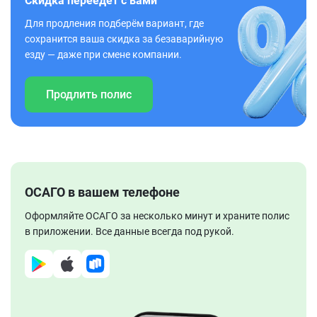
Скидка переедет с вами
Для продления подберём вариант, где
сохранится ваша скидка за безаварийную
езду — даже при смене компании.
Продлить полис
ОСАГО в вашем телефоне
Оформляйте ОСАГО за несколько минут и храните полис
в приложении. Все данные всегда под рукой.