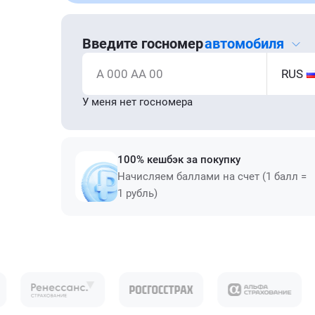
Введите госномер
автомобиля
А 000 АА 00
RUS
У меня нет госномера
100% кешбэк за покупку
Начисляем баллами на счет (1 балл =
1 рубль)