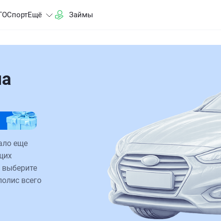
ГО
Спорт
Ещё
Займы
на
ало еще
щих
 выберите
полис всего