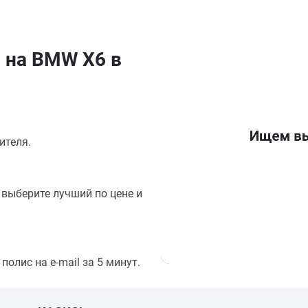
 на BMW X6 в
ителя.
выберите лучший по цене и
олис на e-mail за 5 минут.