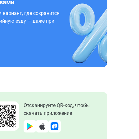
 вами
 вариант, где сохранится
ийную езду — даже при
Отсканируйте QR-код, чтобы
скачать приложение