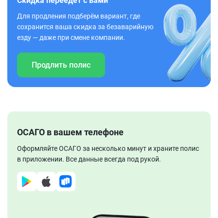
Скидка переедет с вами
Для продления подберём вариант, где
сохранится ваша скидка за безаварийную
езду — даже при смене компании.
Продлить полис
ОСАГО в вашем телефоне
Оформляйте ОСАГО за несколько минут и храните полис
в приложении. Все данные всегда под рукой.