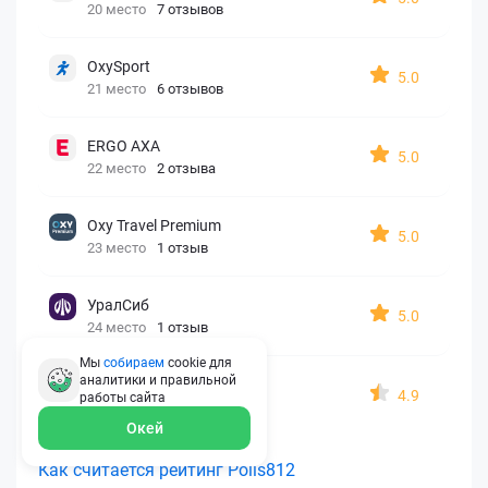
20 место
7 отзывов
OxySport
5.0
21 место
6 отзывов
ERGO AXA
5.0
22 место
2 отзыва
Oxy Travel Premium
5.0
23 место
1 отзыв
УралСиб
5.0
24 место
1 отзыв
Мы
собираем
cookie для
аналитики и правильной
МАКС
4.9
работы
сайта
25 место
15 отзывов
Окей
Как считается рейтинг Polis812