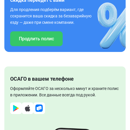
Скидка переедет с вами
Для продления подберём вариант, где
сохранится ваша скидка за безаварийную
езду — даже при смене компании.
Продлить полис
ОСАГО в вашем телефоне
Оформляйте ОСАГО за несколько минут и храните полис
в приложении. Все данные всегда под рукой.