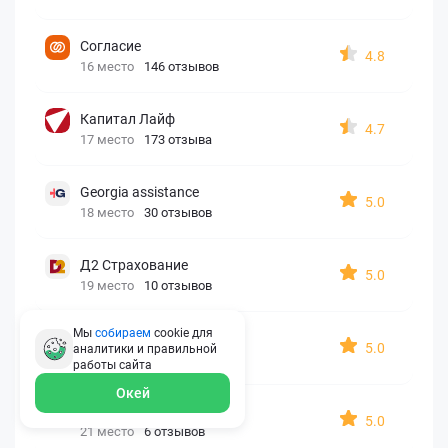
Согласие
4.8
16 место
146 отзывов
Капитал Лайф
4.7
17 место
173 отзыва
Georgia assistance
5.0
18 место
30 отзывов
Д2 Страхование
5.0
19 место
10 отзывов
Мы
собираем
cookie для
АйАйСи
5.0
аналитики и правильной
20 место
7 отзывов
работы
сайта
Окей
OxySport
5.0
21 место
6 отзывов