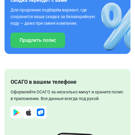
Скидка переедет с вами
Для продления подберём вариант, где
сохранится ваша скидка за безаварийную
езду — даже при смене компании.
Продлить полис
ОСАГО в вашем телефоне
Оформляйте ОСАГО за несколько минут и храните полис
в приложении. Все данные всегда под рукой.